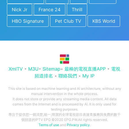
Nick Jr
France 24
Thrill
HBO Signature
Pet Club TV
KBS World
XmlTV
•
M3U
•
Sitemap
•
最棒的電視直播APP
•
電視
頻道排名
•
聯絡我們
•
My IP
This site is based on machine learning and AI architecture, without any
manual intervention in the whole process.
It does not store or provide any streaming media content. All data
comes from the Internet and is processed by AI. It is only used for
testing purposes.
專注于提供您一個清楚,統一,簡潔的全球電視節目表速查服務與免費的數千
個頻道的IPTV EPG ©2020 EPG.PW.All rights reserved.
Terms of use
and
Privacy policy
.