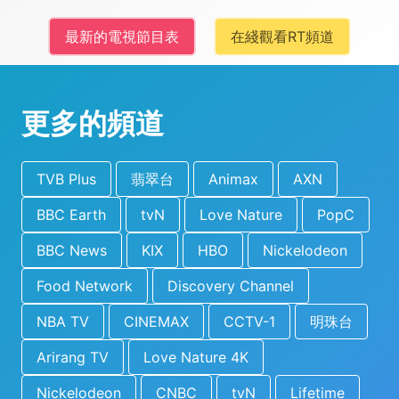
最新的電視節目表
在綫觀看RT頻道
更多的頻道
TVB Plus
翡翠台
Animax
AXN
BBC Earth
tvN
Love Nature
PopC
BBC News
KIX
HBO
Nickelodeon
Food Network
Discovery Channel
NBA TV
CINEMAX
CCTV-1
明珠台
Arirang TV
Love Nature 4K
Nickelodeon
CNBC
tvN
Lifetime