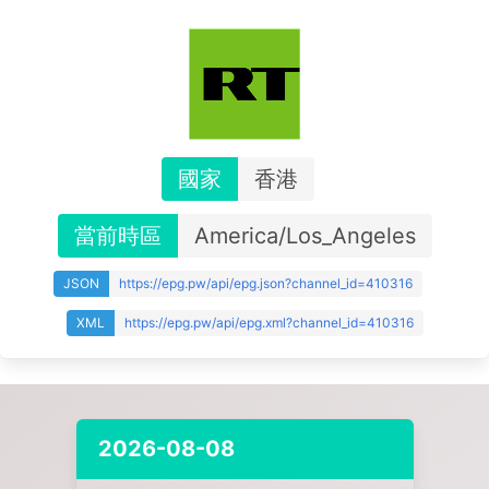
國家
香港
當前時區
America/Los_Angeles
JSON
https://epg.pw/api/epg.json?channel_id=410316
XML
https://epg.pw/api/epg.xml?channel_id=410316
2026-08-08