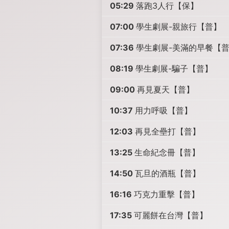
05:29
落跑3人行【保】
07:00
學生劇展-親旅行【普】
07:36
學生劇展-美滿的早餐【
08:19
學生劇展-騙子【普】
09:00
再見夏天【普】
10:37
用力呼吸【普】
12:03
再見全壘打【普】
13:25
生命紀念冊【普】
14:50
瓦旦的酒瓶【普】
16:16
巧克力重擊【普】
17:35
可麗餅在台灣【普】