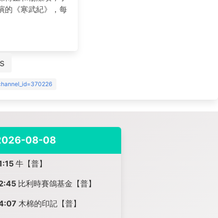
演的《寒武紀》，每
s
?channel_id=370226
2026-08-08
1:15
牛【普】
2:45
比利時賽鴿基金【普】
4:07
木棉的印記【普】