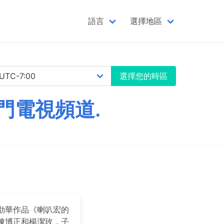
語言
選擇地區
選擇您的時區
門電視頻道.
劭華作品《喇叭宏的
陳博正和楊潔玫，子