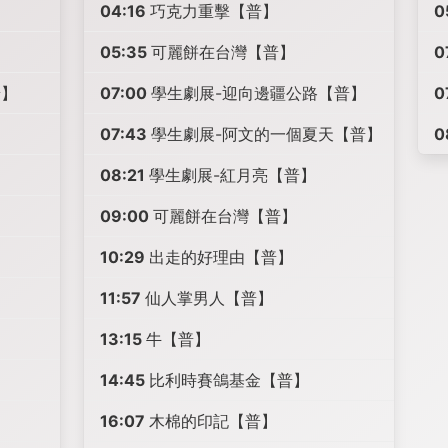
04:16
巧克力重擊【普】
0
05:35
可麗餅在台灣【普】
0
普】
07:00
學生劇展-迎向邊疆公路【普】
0
07:43
學生劇展-阿文的一個夏天【普】
0
08:21
學生劇展-紅月亮【普】
09:00
可麗餅在台灣【普】
10:29
出走的好理由【普】
11:57
仙人掌男人【普】
13:15
牛【普】
14:45
比利時賽鴿基金【普】
16:07
木棉的印記【普】