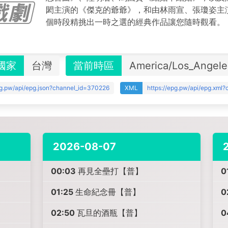
閎主演的《傑克的爺爺》，和由林雨宣、張瓊姿主
個時段精挑出一時之選的經典作品讓您隨時觀看。
國家
台灣
當前時區
America/Los_Angele
pg.pw/api/epg.json?channel_id=370226
XML
https://epg.pw/api/epg.xml
2026-08-07
00:03
再見全壘打【普】
0
01:25
生命紀念冊【普】
0
02:50
瓦旦的酒瓶【普】
0