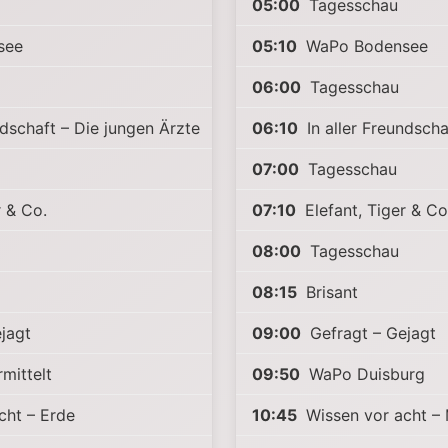
05:00
Tagesschau
see
05:10
WaPo Bodensee
06:00
Tagesschau
ndschaft – Die jungen Ärzte
06:10
In aller Freundscha
07:00
Tagesschau
r & Co.
07:10
Elefant, Tiger & Co
08:00
Tagesschau
08:15
Brisant
jagt
09:00
Gefragt – Gejagt
mittelt
09:50
WaPo Duisburg
cht – Erde
10:45
Wissen vor acht –