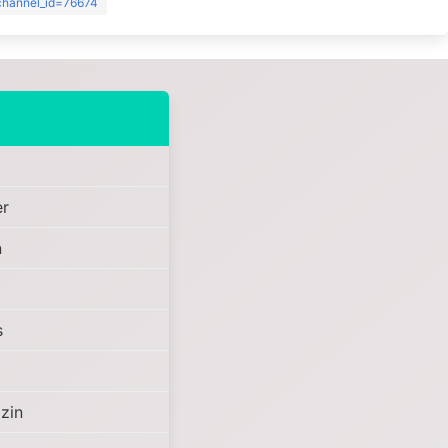
?channel_id=76674
er
n
s
zin