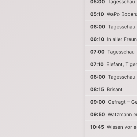
05:00
Tagesschau
05:10
WaPo Boden
06:00
Tagesschau
06:10
In aller Freu
07:00
Tagesschau
07:10
Elefant, Tige
08:00
Tagesschau
08:15
Brisant
09:00
Gefragt – Ge
09:50
Watzmann er
10:45
Wissen vor a