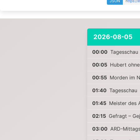
JSON
https:/
2026-08-05
00:00
Tagesschau
00:05
Hubert ohne 
00:55
Morden im N
01:40
Tagesschau
01:45
Meister des A
02:15
Gefragt – Ge
03:00
ARD-Mittag