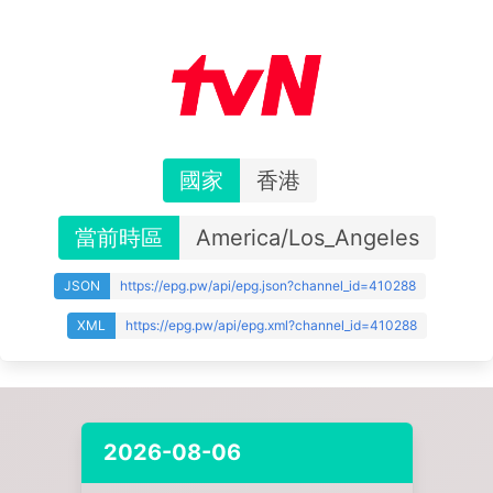
國家
香港
當前時區
America/Los_Angeles
JSON
https://epg.pw/api/epg.json?channel_id=410288
XML
https://epg.pw/api/epg.xml?channel_id=410288
2026-08-06