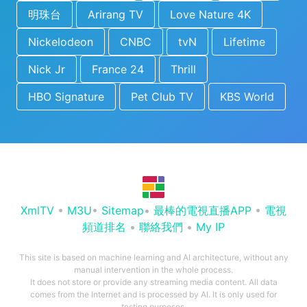
明珠台
Arirang TV
Love Nature 4K
Nickelodeon
CNBC
tvN
Lifetime
Nick Jr
France 24
Thrill
HBO Signature
Pet Club TV
KBS World
XmlTV
•
M3U
•
Sitemap
•
最棒的電視直播APP
•
電視
頻道排名
•
聯絡我們
•
My IP
This site is based on machine learning and AI architecture, without any
manual intervention in the whole process.
It does not store or provide any streaming media content. All data
comes from the Internet and is processed by AI. It is only used for
testing purposes.