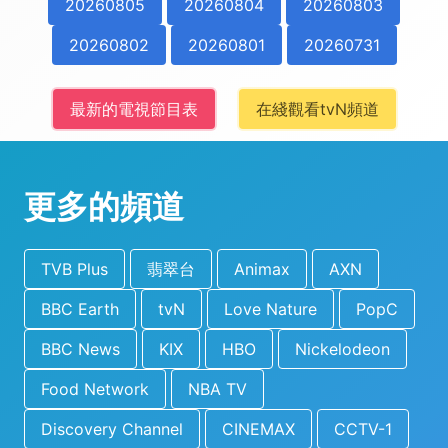
20260805
20260804
20260803
20260802
20260801
20260731
最新的電視節目表
在綫觀看tvN頻道
更多的頻道
TVB Plus
翡翠台
Animax
AXN
BBC Earth
tvN
Love Nature
PopC
BBC News
KIX
HBO
Nickelodeon
Food Network
NBA TV
Discovery Channel
CINEMAX
CCTV-1