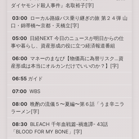
ダイヤモンド殺人事件』名取裕子[字]
03:00
ローカル路線バス乗り継ぎの旅 第２４弾 山
口・錦帯橋〜京都・天橋立[字]
05:00
日経NEXT 今日のニュースが明日からの仕
事や暮らし、資産形成の役に立つ経済報道番組
06:00
マネーのまなび【物価高に為替リスク…資
産形成は本当にオルカンだけでいいのか？】[字]
06:55
ガイド
07:00
WBS
08:00
晩酌の流儀５〜夏編〜第６話「うま辛ニラ
ラーメン[字]
08:30
BLEACH 千年血戦篇-禍進譚- 43話
「BLOOD FOR MY BONE」[字]