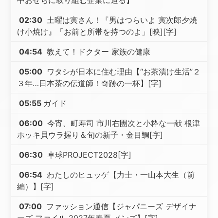
中おせちに取り組む企業に迫る】
02:30
土曜は寅さん！『男はつらいよ 寅次郎夕焼
け小焼け』「お前と所帯を持つのよ」[映][字]
04:54
教えて！ドクター 家族の健康
05:00
ワタシが日本に住む理由【“お茶漬け生活”２
３年…日本茶の伝道師！奇跡の一杯】[字]
05:55
ガイド
06:00
今宵、町寿司 市川右團次と小粋な一献 根津
ホッキ貝ウラ握り＆旬の新子・金目鯛[字]
06:30
卓球PROJECT2028[字]
06:54
わたしのヒュッゲ【力士・一山本大生（前
編）】[字]
07:00
ファッション通信【ジャパニーズ デザイナ