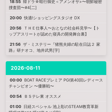
18:55
韓ドラ☆暗行御史＜アメンオサ>〜朝鮮秘密
捜査団〜#4[二]
20:00
快適!ショッピングスタジオ DX
20:56
ＴＨＥ仕事人〜おとなの社会科見学〜【ト
ップアスリートが認めた寝具の開発舞台裏】
21:56
ザ・ミステリー『猪熊夫婦の駐在日誌２ 家
路』研ナオコ、地井武男[字]
2026-08-11
00:00
BOAT RACEプレミア PGI第40回レディース
チャンピオン 〜優勝戦〜
00:54
ＢＳテレ東 オススメ
01:00
日経スペシャル 池上彰のSTEAM教育革新