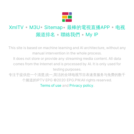
XmlTV
•
M3U
•
Sitemap
•
最棒的電視直播APP
•
电视
频道排名
•
聯絡我們
•
My IP
This site is based on machine learning and AI architecture, without any
manual intervention in the whole process.
It does not store or provide any streaming media content. All data
comes from the Internet and is processed by AI. It is only used for
testing purposes.
专注于提供您一个清楚,统一,简洁的全球电视节目表速查服务与免费的数千
个频道的IPTV EPG ©2020 EPG.PW.All rights reserved.
Terms of use
and
Privacy policy
.