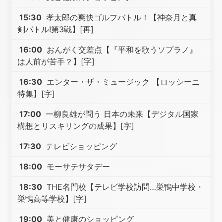
15:30
孝太郎の爽快ゴルフバトル！【神奈月と真
剣バトル!第3戦】[再]
16:00
おんがく交差点【『平和を歌うソプラノ』
は人前が苦手？】[字]
16:30
エンター・ザ・ミュージック 【ロッシーニ
特集】[字]
17:00
一柳良雄が問う 日本の未来【デジタル国家
構想とリスキリングの成果】[字]
17:30
テレビショッピング
18:00
モーサテサタデー
18:30
THE名門校【テレビ学校訪問…巣鴨中学校・
巣鴨高等学校】[字]
19:00
美と健康のショッピング