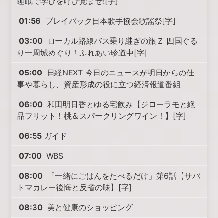
睡眠で学びを呼び覚ませ![字]
01:56
プレイバック日本歌手協会歌謡祭[字]
03:00
ローカル路線バス乗り継ぎの旅Ｚ 四国ぐる
り一周城めぐり！ふれあい珍道中[字]
05:00
日経NEXT 今日のニュースが明日からの仕
事や暮らし、資産形成の役に立つ経済報道番組
06:00
和田明日香とゆる宅飲み【ジローラモと絶
品フリット！桃＆スパークリングワイン！】[字]
06:55
ガイド
07:00
WBS
08:00
「一緒にごはんをたべるだけ」第6話【サバ
トマカレー後悔と反省の味】[字]
08:30
美と健康のショッピング