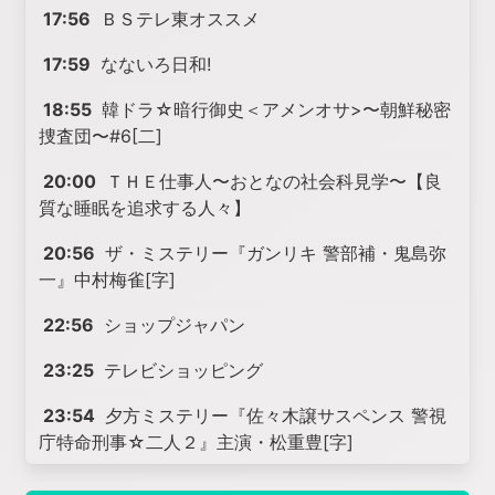
17:56
ＢＳテレ東オススメ
17:59
なないろ日和!
18:55
韓ドラ☆暗行御史＜アメンオサ>〜朝鮮秘密
捜査団〜#6[二]
20:00
ＴＨＥ仕事人〜おとなの社会科見学〜【良
質な睡眠を追求する人々】
20:56
ザ・ミステリー『ガンリキ 警部補・鬼島弥
一』中村梅雀[字]
22:56
ショップジャパン
23:25
テレビショッピング
23:54
夕方ミステリー『佐々木譲サスペンス 警視
庁特命刑事☆二人２』主演・松重豊[字]