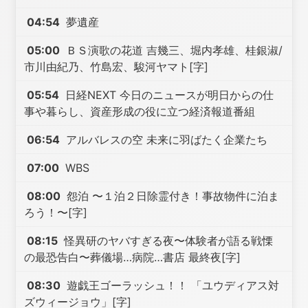
04:54
夢遺産
05:00
ＢＳ演歌の花道 吉幾三、堀内孝雄、桂銀淑/
市川由紀乃、竹島宏、駿河ヤマト[字]
05:54
日経NEXT 今日のニュースが明日からの仕
事や暮らし、資産形成の役に立つ経済報道番組
06:54
アルバレスの空 未来に羽ばたく企業たち
07:00
WBS
08:00
怨泊 〜１泊２日除霊付き！事故物件に泊ま
ろう！〜[字]
08:15
怪異研のヤバすぎる夜〜体験者が語る戦慄
の最恐告白〜葬儀場…病院…書店 最終夜[字]
08:30
遊戯王ゴーラッシュ！！ 「ユウディアス対
ズウィージョウ」[字]