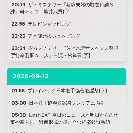
20:56
ザ・ミステリー『猪熊夫婦の駐在日誌３
絆』研ナオコ、地井武男[字]
22:56
テレビショッピング
23:25
美と健康のショッピング
23:54
夕方ミステリー『佐々木譲サスペンス警視
庁特命刑事☆二人』主演・松重豊[字]
2026-08-12
01:56
プレイバック日本歌手協会歌謡祭[字]
03:00
日本歌手協会歌謡祭プレミアム[字]
05:00
日経NEXT 今日のニュースが明日からの仕
事や暮らし、資産形成の役に立つ経済報道番組