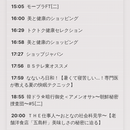
15:05
モープラFT[二]
16:00
美と健康のショッピング
16:29
トクトク健康セレクション
16:58
美と健康のショッピング
17:27
ショップジャパン
17:56
ＢＳテレ東オススメ
17:59
なないろ日和！【暑くて寝苦しい…！専門医
が教える夏の快眠テクニック】
18:55
韓ドラ☆暗行御史＜アメンオサ>〜朝鮮秘密
捜査団〜#5[二]
20:00
ＴＨＥ仕事人〜おとなの社会科見学〜【老
舗洋食店「五島軒」美味しさの秘密に迫る】