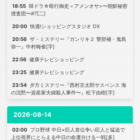
18:55
韓ドラ☆暗行御史＜アメンオサ>〜朝鮮秘密
捜査団〜#7[二]
20:00
快適!ショッピングスタジオ DX
20:56
ザ・ミステリー『ガンリキ２ 警部補・鬼島
弥一』中村梅雀[字]
22:56
健康テレビショッピング
23:25
健康テレビショッピング
23:54
夕方ミステリー『西村京太郎サスペンス 海
の沈黙〜資産家夫婦殺人事件〜』松下由樹[字]
2026-08-14
02:00
プロ野球 中日×巨人首位争い巨人と猛追で
上位視界にとらえる中日の命運分ける一戦[多]