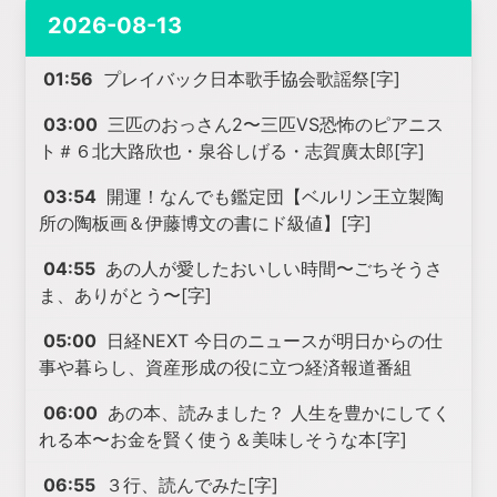
2026-08-13
01:56
プレイバック日本歌手協会歌謡祭[字]
03:00
三匹のおっさん2〜三匹VS恐怖のピアニス
ト＃６北大路欣也・泉谷しげる・志賀廣太郎[字]
03:54
開運！なんでも鑑定団【ベルリン王立製陶
所の陶板画＆伊藤博文の書にド級値】[字]
04:55
あの人が愛したおいしい時間〜ごちそうさ
ま、ありがとう〜[字]
05:00
日経NEXT 今日のニュースが明日からの仕
事や暮らし、資産形成の役に立つ経済報道番組
06:00
あの本、読みました？ 人生を豊かにしてく
れる本〜お金を賢く使う＆美味しそうな本[字]
06:55
３行、読んでみた[字]