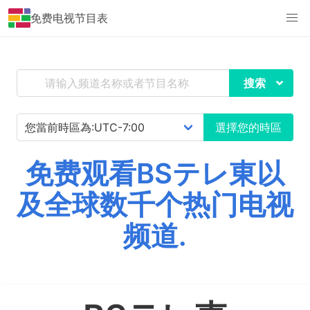
免费电视节目表
搜索
選擇您的時區
免费观看BSテレ東以
及全球数千个热门电视
频道.