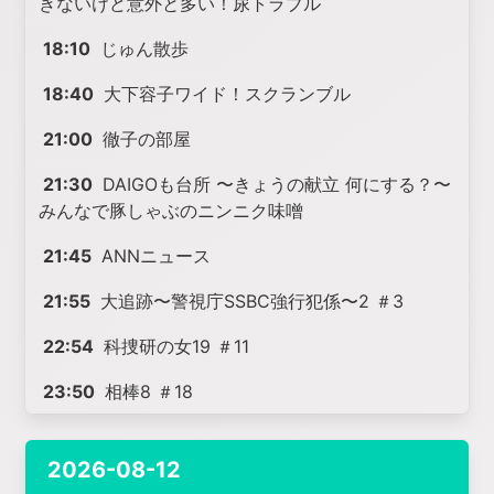
きないけど意外と多い！尿トラブル
18:10
じゅん散歩
18:40
大下容子ワイド！スクランブル
21:00
徹子の部屋
21:30
DAIGOも台所 〜きょうの献立 何にする？〜
みんなで豚しゃぶのニンニク味噌
21:45
ANNニュース
21:55
大追跡〜警視庁SSBC強行犯係〜2 ＃3
22:54
科捜研の女19 ＃11
23:50
相棒8 ＃18
2026-08-12