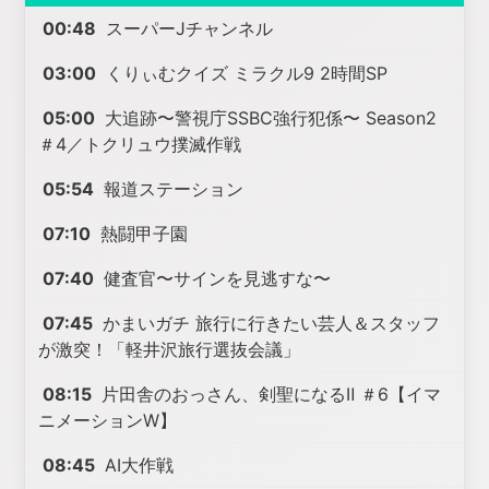
00:48
スーパーJチャンネル
03:00
くりぃむクイズ ミラクル9 2時間SP
05:00
大追跡〜警視庁SSBC強行犯係〜 Season2
＃4／トクリュウ撲滅作戦
05:54
報道ステーション
07:10
熱闘甲子園
07:40
健査官〜サインを見逃すな〜
07:45
かまいガチ 旅行に行きたい芸人＆スタッフ
が激突！「軽井沢旅行選抜会議」
08:15
片田舎のおっさん、剣聖になるⅡ ＃6【イマ
ニメーションW】
08:45
AI大作戦