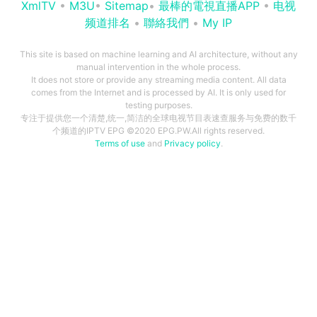
XmlTV
•
M3U
•
Sitemap
•
最棒的電視直播APP
•
电视
频道排名
•
聯絡我們
•
My IP
This site is based on machine learning and AI architecture, without any
manual intervention in the whole process.
It does not store or provide any streaming media content. All data
comes from the Internet and is processed by AI. It is only used for
testing purposes.
专注于提供您一个清楚,统一,简洁的全球电视节目表速查服务与免费的数千
个频道的IPTV EPG ©2020 EPG.PW.All rights reserved.
Terms of use
and
Privacy policy
.