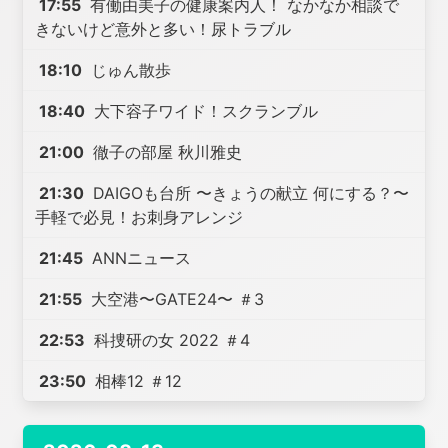
17:55
有働由美子の健康案内人！ なかなか相談で
きないけど意外と多い！尿トラブル
18:10
じゅん散歩
18:40
大下容子ワイド！スクランブル
21:00
徹子の部屋 秋川雅史
21:30
DAIGOも台所 〜きょうの献立 何にする？〜
手軽で必見！お刺身アレンジ
21:45
ANNニュース
21:55
大空港〜GATE24〜 ＃3
22:53
科捜研の女 2022 ＃4
23:50
相棒12 ＃12