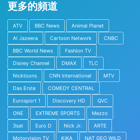
更多的頻道
ATV
BBC News
Animal Planet
Al Jazeera
Cartoon Network
CNBC
BBC World News
Fashion TV
Disney Channel
DMAX
TLC
Nicktoons
CNN International
MTV
Das Erste
COMEDY CENTRAL
Eurosport 1
Discovery HD
QVC
ONE
EXTREME SPORTS
Mezzo
3sat
Euro D
Nick Jr.
ARTE
Motorvision TV
KiKA
NAT GEO WILD