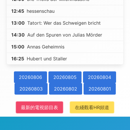
12:45
hessenschau
13:00
Tatort: Wer das Schweigen bricht
14:30
Auf den Spuren von Julias Mörder
15:00
Annas Geheimnis
16:25
Hubert und Staller
20260806
20260805
20260804
20260803
20260802
20260801
最新的電視節目表
在綫觀看HR頻道