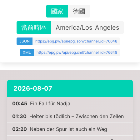
國家
德國
當前時區
America/Los_Angeles
JSON
https://epg.pw/api/epg.json?channel_id=76648
XML
https://epg.pw/api/epg.xml?channel_id=76648
2026-08-07
00:45
Ein Fall für Nadja
01:30
Heiter bis tödlich – Zwischen den Zeilen
02:20
Neben der Spur ist auch ein Weg