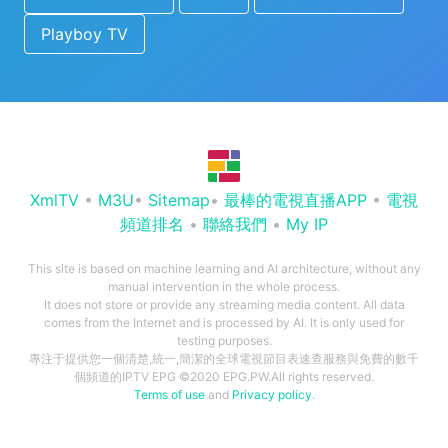
Playboy TV
XmlTV
•
M3U
•
Sitemap
•
最棒的電視直播APP
•
電視
頻道排名
•
聯絡我們
•
My IP
This site is based on machine learning and AI architecture, without any
manual intervention in the whole process.
It does not store or provide any streaming media content. All data
comes from the Internet and is processed by AI. It is only used for
testing purposes.
專注于提供您一個清楚,統一,簡潔的全球電視節目表速查服務與免費的數千
個頻道的IPTV EPG ©2020 EPG.PW.All rights reserved.
Terms of use
and
Privacy policy
.