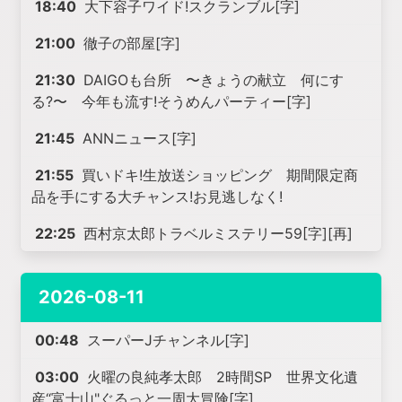
18:40
大下容子ワイド!スクランブル[字]
21:00
徹子の部屋[字]
21:30
DAIGOも台所 〜きょうの献立 何にす
る?〜 今年も流す!そうめんパーティー[字]
21:45
ANNニュース[字]
21:55
買いドキ!生放送ショッピング 期間限定商
品を手にする大チャンス!お見逃しなく!
22:25
西村京太郎トラベルミステリー59[字][再]
2026-08-11
00:48
スーパーJチャンネル[字]
03:00
火曜の良純孝太郎 2時間SP 世界文化遺
産“富士山"ぐるっと一周大冒険[字]