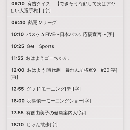
09:10
有吉クイズ 【できそうな顔して実はアヤ
しい人選手権】[字]
09:40
熱闘!Mリーグ
10:10
バスケ☆FIVE〜日本バスケ応援宣言〜[字]
10:25
Get Sports
11:55
おはようゴーちゃん。
12:00
おはよう!時代劇 暴れん坊将軍9 #20[字]
[再]
12:55
グッド!モーニング[デ][字]
16:00
羽鳥慎一モーニングショー[字]
17:55
有働由美子の健康案内人![字]
18:10
じゅん散歩[字]