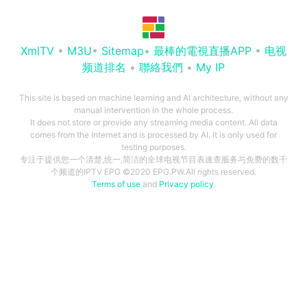
XmlTV
•
M3U
•
Sitemap
•
最棒的電視直播APP
•
电视
频道排名
•
聯絡我們
•
My IP
This site is based on machine learning and AI architecture, without any
manual intervention in the whole process.
It does not store or provide any streaming media content. All data
comes from the Internet and is processed by AI. It is only used for
testing purposes.
专注于提供您一个清楚,统一,简洁的全球电视节目表速查服务与免费的数千
个频道的IPTV EPG ©2020 EPG.PW.All rights reserved.
Terms of use
and
Privacy policy
.