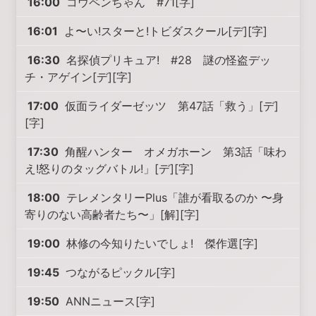
16:00
コウペンちゃん #71[字]
16:01
よ〜い!スターと!トビダスクール[デ][字]
16:30
名探偵プリキュア! #28 謎の怪盗デッ
チ・アゲイン[デ][字]
17:00
仮面ライダーゼッツ 第47話「救う」[デ]
[字]
17:30
角醒ハンター オメガホーン 第3話「味わ
え!怒りのタッグバトル!」[デ][字]
18:00
テレメンタリーPlus「誰が看取るのか 〜身
寄りのない高齢者たち〜」[解][字]
19:00
林修の今知りたいでしょ! 傑作選[字]
19:45
つながるピックル[字]
19:50
ANNニュース[字]