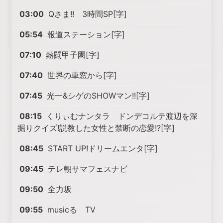
03:00
Qさま!! 3時間SP[字]
05:54
報道ステーション[字]
07:10
熱闘甲子園[字]
07:40
世界の車窓から[字]
07:45
光一&シゲのSHOWマン!![字]
08:15
くりぃむナンタラ ドンデコルテ渡辺を深
掘りクイズ!説教した女性と禁断の恋愛!?[字]
08:45
START UP!ドリームエンタ[字]
09:45
テレ朝サマフェスナビ
09:50
全力坂
09:55
musicる TV