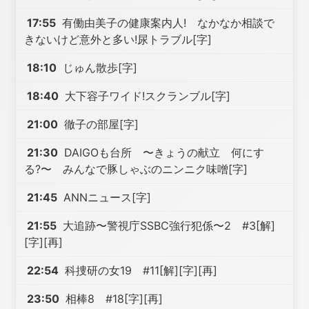
17:55
有働由美子の健康案内人! なかなか相談で
きないけど意外と多い!尿トラブル[字]
18:10
じゅん散歩[字]
18:40
大下容子ワイド!スクランブル[字]
21:00
徹子の部屋[字]
21:30
DAIGOも台所 〜きょうの献立 何にす
る?〜 みんなで豚しゃぶのニンニク味噌[字]
21:45
ANNニュース[字]
21:55
大追跡〜警視庁SSBC強行犯係〜2 #3[解]
[字][再]
22:54
科捜研の女19 #11[解][字][再]
23:50
相棒8 #18[字][再]