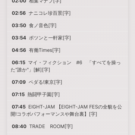
02:00
相葉マナブ[字]
02:56
ナニコレ珍百景[字]
03:50
食ノ音色[字]
03:54
ポツンと一軒家[字]
04:56
有働Times[字]
06:15
マイ・フィクション #6 「すべてを操っ
た“誰か"」[解][字]
07:09
ペダる!東京[字]
07:15
熱闘甲子園[字]
07:45
EIGHT-JAM 【EIGHT-JAM FESの全貌を公
開!コラボパフォーマンスや舞台裏】[字]
08:40
TRADE ROOM[字]