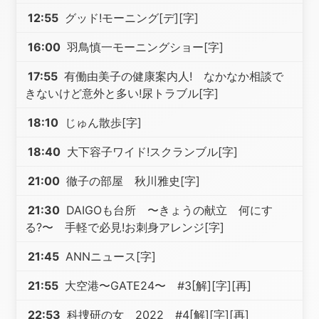
12:55
グッド!モーニング[デ][字]
16:00
羽鳥慎一モーニングショー[字]
17:55
有働由美子の健康案内人! なかなか相談で
きないけど意外と多い!尿トラブル[字]
18:10
じゅん散歩[字]
18:40
大下容子ワイド!スクランブル[字]
21:00
徹子の部屋 秋川雅史[字]
21:30
DAIGOも台所 〜きょうの献立 何にす
る?〜 手軽で必見!お刺身アレンジ[字]
21:45
ANNニュース[字]
21:55
大空港〜GATE24〜 #3[解][字][再]
22:53
科捜研の女 2022 #4[解][字][再]