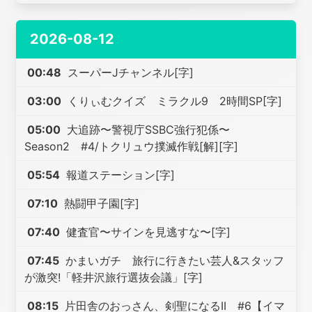
2026-08-12
00:48
スーパーJチャンネル[字]
03:00
くりぃむクイズ ミラクル9 2時間SP[字]
05:00
大追跡〜警視庁SSBC強行犯係〜
Season2 #4/トクリュウ撲滅作戦[解][字]
05:54
報道ステーション[字]
07:10
熱闘甲子園[字]
07:40
健査官〜サインを見逃すな〜[字]
07:45
かまいガチ 旅行に行きたい芸人&スタッフ
が激突!「軽井沢旅行選抜会議」[字]
08:15
片田舎のおっさん、剣聖になるII #6【イマ