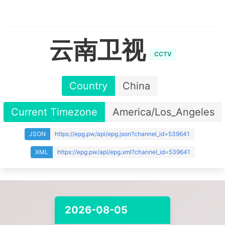
云南卫视
CCTV
Country
China
Current Timezone
America/Los_Angeles
JSON
https://epg.pw/api/epg.json?channel_id=539641
XML
https://epg.pw/api/epg.xml?channel_id=539641
2026-08-05