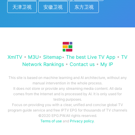
天津卫视
安徽卫视
东方卫视
XmlTV
•
M3U
•
Sitemap
•
The best Live TV App
•
TV
Network Rankings
•
Contact us
•
My IP
This site is based on machine learning and AI architecture, without any
manual intervention in the whole process.
It does not store or provide any streaming media content. All data
comes from the Internet and is processed by AI. It is only used for
testing purposes.
Focus on providing you with a clear, unified and concise global TV
program guide service and free IPTV EPG for thousands of TV channels
©2020 EPG.PW.All rights reserved.
Terms of use
and
Privacy policy
.