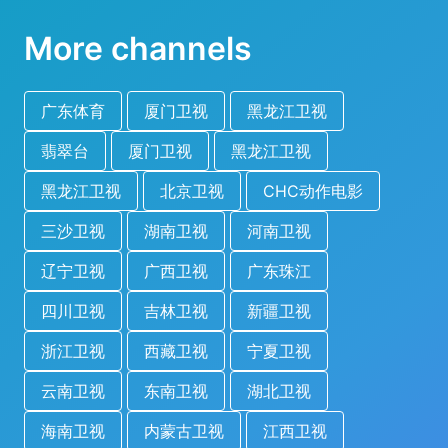
More channels
广东体育
厦门卫视
黑龙江卫视
翡翠台
厦门卫视
黑龙江卫视
黑龙江卫视
北京卫视
CHC动作电影
三沙卫视
湖南卫视
河南卫视
辽宁卫视
广西卫视
广东珠江
四川卫视
吉林卫视
新疆卫视
浙江卫视
西藏卫视
宁夏卫视
云南卫视
东南卫视
湖北卫视
海南卫视
内蒙古卫视
江西卫视