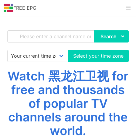
FREE EPG
Search
Select your time zone
Watch 黑龙江卫视 for
free and thousands
of popular TV
channels around the
world.