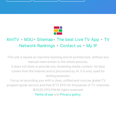
XmlTV
•
M3U
•
Sitemap
•
The best Live TV App
•
TV
Network Rankings
•
Contact us
•
My IP
This site is based on machine learning and AI architecture, without any
manual intervention in the whole process.
It does not store or provide any streaming media content. All data
comes from the Internet and is processed by AI. It is only used for
testing purposes.
Focus on providing you with a clear, unified and concise global TV
program guide service and free IPTV EPG for thousands of TV channels
©2020 EPG.PW.All rights reserved.
Terms of use
and
Privacy policy
.