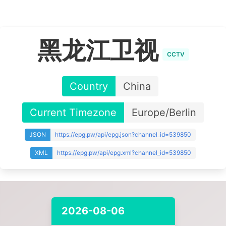
黑龙江卫视
CCTV
Country
China
Current Timezone
Europe/Berlin
JSON
https://epg.pw/api/epg.json?channel_id=539850
XML
https://epg.pw/api/epg.xml?channel_id=539850
2026-08-06