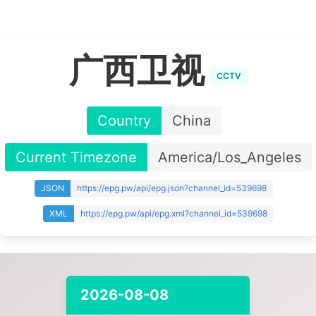
广西卫视
CCTV
Country
China
Current Timezone
America/Los_Angeles
JSON
https://epg.pw/api/epg.json?channel_id=539698
XML
https://epg.pw/api/epg.xml?channel_id=539698
2026-08-08