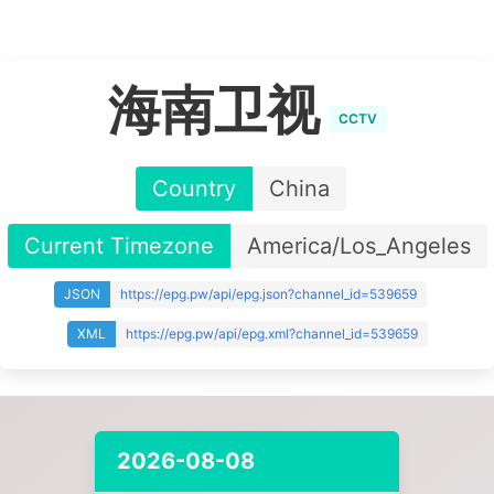
海南卫视
CCTV
Country
China
Current Timezone
America/Los_Angeles
JSON
https://epg.pw/api/epg.json?channel_id=539659
XML
https://epg.pw/api/epg.xml?channel_id=539659
2026-08-08